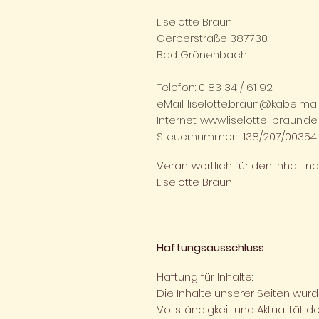
Liselotte Braun
Gerberstraße 387730
Bad Grönenbach
Telefon: 0 83 34 / 61 92
eMail:
liselotte.braun@kabelmai
Internet:
www.liselotte-braun.de
Steuernummer::
​ 138/207/00354
Verantwortlich für den Inhalt na
Liselotte Braun
Haftungsausschluss
Haftung für Inhalte:
Die Inhalte unserer Seiten wurden
Vollständigkeit und Aktualität 