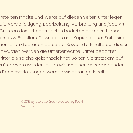
rstellten Inhalte und Werke auf diesen Seiten unterliegen
e Vervielfältigung, Bearbeitung, Verbreitung und jede Art
Grenzen des Urheberrechtes bedürfen der schriftlichen
rs bzw. Erstellers. Downloads und Kopien dieser Seite sind
merziellen Gebrauch gestattet. Soweit die Inhalte auf dieser
llt wurden, werden die Urheberrechte Dritter beachtet.
itter als solche gekennzeichnet. Sollten Sie trotzdem auf
 aufmerksam werden, bitten wir um einen entsprechenden
 Rechtsverletzungen werden wir derartige Inhalte
© 2018 by Liselotte Braun created by
Pearl
Graphics